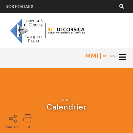
NOS PORTAILS :
MMI |
BUT MMI
MMI
|
Calendrier
PARTAGE
PDF